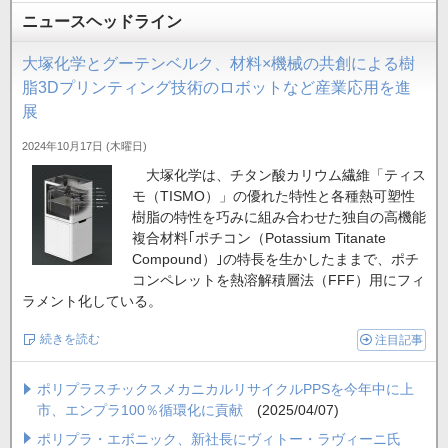
ニュースヘッドライン
大塚化学とグーテンベルク、材料×機械の共創による樹
脂3Dプリンティング技術のロボットなど産業応用を進
展
2024年10月17日 (木曜日)
大塚化学は、チタン酸カリウム繊維「ティス
モ（TISMO）」の優れた特性と各種熱可塑性
樹脂の特性を巧みに組み合わせた独自の高機能
複合材料｢ポチコン（Potassium Titanate
Compound）｣の特長を生かしたままで、ポチ
コンペレットを熱溶解積層法（FFF）用にフィ
ラメント化している。
続きを読む
注目記事
ポリプラスチックスメカニカルリサイクルPPSを今年中に上
市、エンプラ100％循環化に貢献
(2025/04/07)
ポリプラ・エボニック、新社長にヴィトー・ラヴィーニ氏