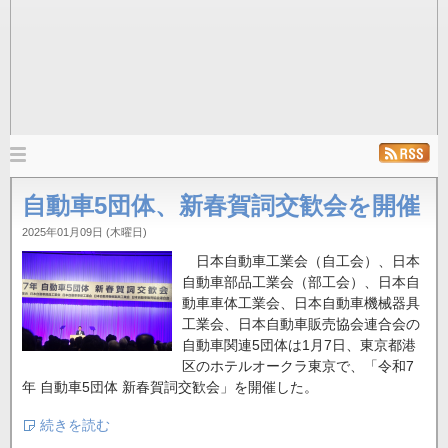
メ
イ
ホーム
ニュース
発行雑誌
リンク
自動車5団体、新春賀詞交歓会を開催
ン
ナ
2025年01月09日 (木曜日)
ビ
日本自動車工業会（自工会）、日本
ゲ
自動車部品工業会（部工会）、日本自
動車車体工業会、日本自動車機械器具
ー
工業会、日本自動車販売協会連合会の
シ
自動車関連5団体は1月7日、東京都港
ョ
区のホテルオークラ東京で、「令和7
ン
年 自動車5団体 新春賀詞交歓会」を開催した。
続きを読む