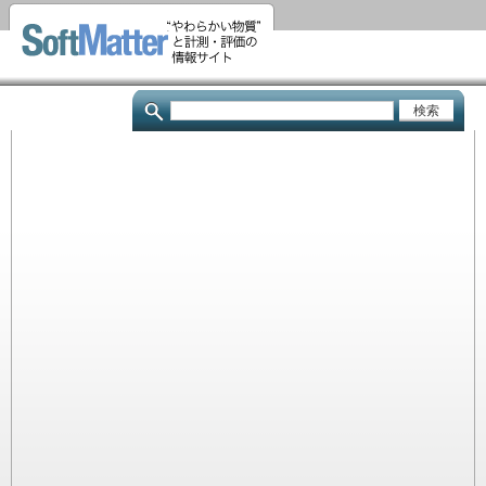
メ
イ
ン
コ
検
ン
索
テ
ン
ツ
に
移
動