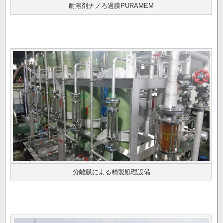
耐溶剤ナノろ過膜PURAMEM
分離膜による精製処理設備