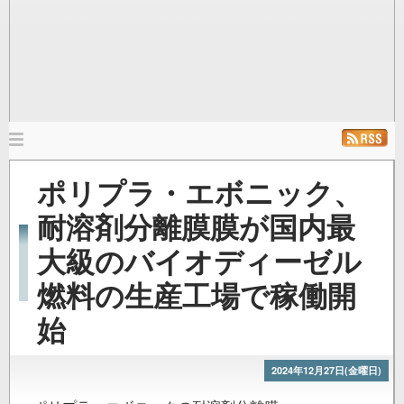
メ
イ
ホーム
ニュース
発行雑誌
リンク
ポリプラ・エボニック、
ン
ナ
耐溶剤分離膜膜が国内最
ビ
大級のバイオディーゼル
ゲ
ー
燃料の生産工場で稼働開
シ
ョ
始
ン
2024年12月27日(金曜日)