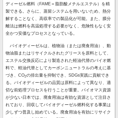
ディーゼル燃料（FAME＝脂肪酸メチルエステル）を精
製できる。さらに、蒸留システムを用いないため、熱分
解することなく、高収率での製品化が可能。また、膜分
離法は燃料を高温処理する必要がなく、危険性もなく安
全かつ安価なプロセスとなっている。
バイオディーゼルは、植物油（または廃食用油）、動
物油脂またはリサイクルされたグリースを原料として、
エステル交換反応により製造された軽油代替のバイオ燃
料で、軽油代替としてカーボンニュートラルの考えに基
づき、CO
の排出量を抑制でき、SDGs実践に貢献でき
2
る。バイオディーゼルの品質は原料によって異なり、適
切な前処理プロセスを行うことが重要。バイオマス資源
が少ない日本では、廃食用油は有効な資源として注目さ
れており、回収してバイオディーゼル燃料化する事業は
少しずつ普及し始めている。廃食用油を有効にリサイク