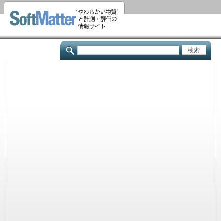
メ
イ
ン
コ
検
ン
索
テ
ン
ツ
に
移
動