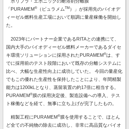
ポリプラ・エボニックの耐溶剤分離膜
®
TM
「PURAMEM
（ピュラメム
）」が採用先のバイオデ
ィーゼル燃料生産工場において順調に量産稼働を開始し
た。
2023年にパートナー企業であるRITAとの連携にて、
国内大手のバイオディーゼル燃料メーカーであるダイセ
®
キ環境ソリューションに採用されたPURAMEM
は、す
でに採用前のテスト段階において既存の分離システムに
比べ、大幅な生産性向上に成功していた。 今回の量産化
でもこの優れた生産性を保持したことにより、年間精製
能力は1200kLとなり、蒸留装置の約17倍に相当する。
®
PURAMEM
膜の採用決定後、製造設備への導入、テス
ト稼働などを経て、無事に立ち上げが完了したもの。
®
精製工程にPURAMEM
膜を使用することで、ほとん
ど全ての不純物の除去に成功し、非常に高品質なバイオ