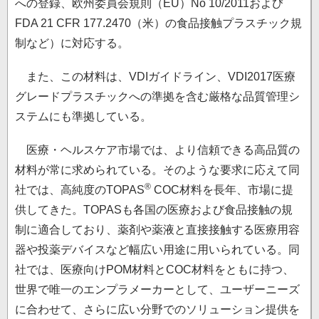
への登録、欧州委員会規則（EU）No 10/2011および
FDA 21 CFR 177.2470（米）の食品接触プラスチック規
制など）に対応する。
また、この材料は、VDIガイドライン、VDI2017医療
グレードプラスチックへの準拠を含む厳格な品質管理シ
ステムにも準拠している。
医療・ヘルスケア市場では、より信頼できる高品質の
材料が常に求められている。そのような要求に応えて同
®
社では、高純度のTOPAS
COC材料を長年、市場に提
供してきた。TOPASも各国の医療および食品接触の規
制に適合しており、薬剤や薬液と直接接触する医療用容
器や投薬デバイスなど幅広い用途に用いられている。同
社では、医療向けPOM材料とCOC材料をともに持つ、
世界で唯一のエンプラメーカーとして、ユーザーニーズ
に合わせて、さらに広い分野でのソリューション提供を