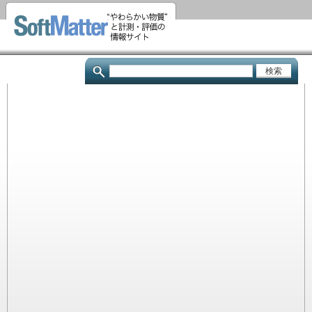
メ
イ
ン
コ
検
ン
索
テ
ン
ツ
に
移
動