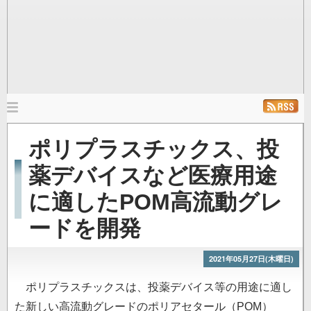
メ
イ
ホーム
ニュース
発行雑誌
リンク
ポリプラスチックス、投
ン
ナ
薬デバイスなど医療用途
ビ
に適したPOM高流動グレ
ゲ
ー
ードを開発
シ
ョ
2021年05月27日(木曜日)
ン
ポリプラスチックスは、投薬デバイス等の用途に適し
た新しい高流動グレードのポリアセタール（POM）