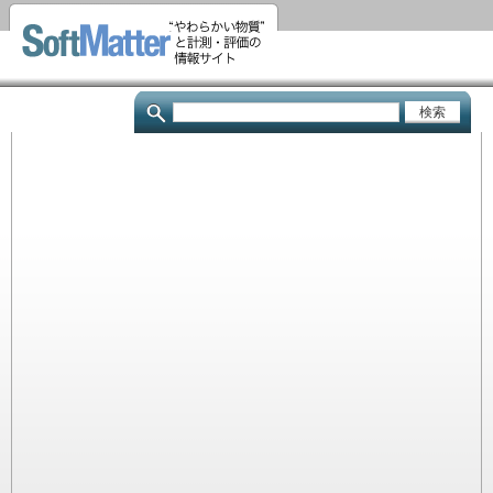
メ
イ
ン
コ
検
ン
索
テ
ン
ツ
に
移
動