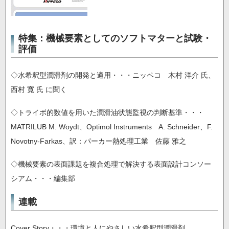
特集：機械要素としてのソフトマターと試験・
評価
◇水希釈型潤滑剤の開発と適用・・・ニッペコ 木村 洋介 氏、
西村 寛 氏 に聞く
◇トライボ的数値を用いた潤滑油状態監視の判断基準・・・
MATRILUB M. Woydt、Optimol Instruments A. Schneider、F.
Novotny-Farkas、訳：パーカー熱処理工業 佐藤 雅之
◇機械要素の表面課題を複合処理で解決する表面設計コンソー
シアム・・・編集部
連載
Cover Story・・・環境と人にやさしい水希釈型潤滑剤