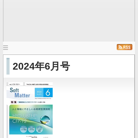
メ
イ
ホーム
ニュース
発行雑誌
リンク
2024年6月号
ン
ナ
ビ
ゲ
ー
シ
ョ
ン