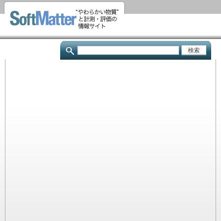
メ
イ
ン
コ
検
ン
索
テ
ン
ツ
に
移
動