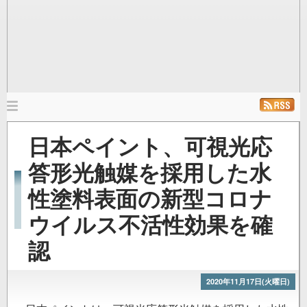
メ
イ
ホーム
ニュース
発行雑誌
リンク
日本ペイント、可視光応
ン
ナ
答形光触媒を採用した水
ビ
性塗料表面の新型コロナ
ゲ
ー
ウイルス不活性効果を確
シ
ョ
認
ン
2020年11月17日(火曜日)