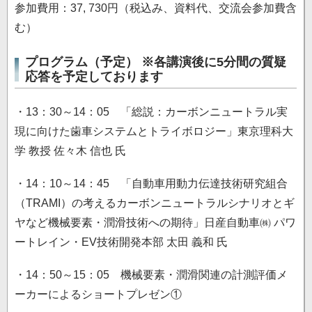
参加費用：37, 730円（税込み、資料代、交流会参加費含
む）
プログラム（予定） ※各講演後に5分間の質疑
応答を予定しております
・13：30～14：05 「総説：カーボンニュートラル実
現に向けた歯車システムとトライボロジー」東京理科大
学 教授 佐々木 信也 氏
・14：10～14：45 「自動車用動力伝達技術研究組合
（TRAMI）の考えるカーボンニュートラルシナリオとギ
ヤなど機械要素・潤滑技術への期待」日産自動車㈱ パワ
ートレイン・EV技術開発本部 太田 義和 氏
・14：50～15：05 機械要素・潤滑関連の計測評価メ
ーカーによるショートプレゼン①