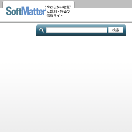
メ
イ
ン
コ
検
ン
索
テ
ン
ツ
に
移
動