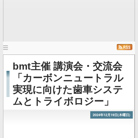
メ
イ
ホーム
ニュース
発行雑誌
リンク
bmt主催 講演会・交流会
ン
ナ
「カーボンニュートラル
ビ
実現に向けた歯車システ
ゲ
ー
ムとトライボロジー」
シ
ョ
2024年12月19日(木曜日)
ン