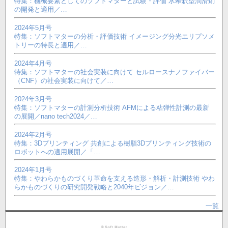
特集：機械要素としてのソフトマターと試験・評価 水希釈型潤滑剤
の開発と適用／…
2024年5月号
特集：ソフトマターの分析・評価技術 イメージング分光エリプソメ
トリーの特長と適用／…
2024年4月号
特集：ソフトマターの社会実装に向けて セルロースナノファイバー
（CNF）の社会実装に向けて／…
2024年3月号
特集：ソフトマターの計測分析技術 AFMによる粘弾性計測の最新
の展開／nano tech2024／…
2024年2月号
特集：3Dプリンティング 共創による樹脂3Dプリンティング技術の
ロボットへの適用展開／「…
2024年1月号
特集：やわらかものづくり革命を支える造形・解析・計測技術 やわ
らかものづくりの研究開発戦略と2040年ビジョン／…
一覧
フ