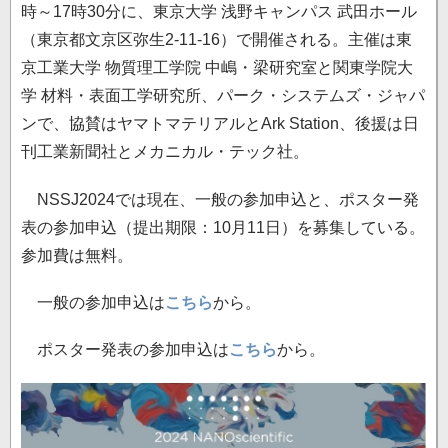
時～17時30分に、東京大学 浅野キャンパス 武田ホール
（東京都文京区弥生2-11-16）で開催される。主催は東
京工業大学 物質理工学院 中嶋・梁研究室と関東学院大
学 材料・表面工学研究所、パーク・システムズ・ジャパ
ンで、協賛はヤマトマテリアルとArk Station、後援は日
刊工業新聞社とメカニカル・テック社。
NSSJ2024では現在、一般の参加申込と、ポスター発
表の参加申込（提出期限：10月11日）を募集している。
参加費は無料。
一般の参加申込は
こちら
から。
ポスター発表の参加申込は
こちら
から。