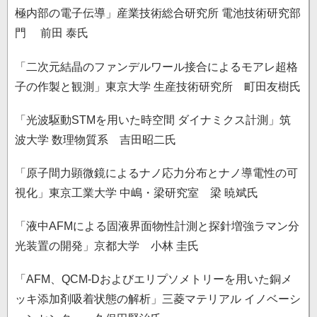
極内部の電子伝導」産業技術総合研究所 電池技術研究部
門 前田 泰氏
「二次元結晶のファンデルワール接合によるモアレ超格
子の作製と観測」東京大学 生産技術研究所 町田友樹氏
「光波駆動STMを用いた時空間 ダイナミクス計測」筑
波大学 数理物質系 吉田昭二氏
「原子間力顕微鏡によるナノ応力分布とナノ導電性の可
視化」東京工業大学 中嶋・梁研究室 梁 暁斌氏
「液中AFMによる固液界面物性計測と探針増強ラマン分
光装置の開発」京都大学 小林 圭氏
「AFM、QCM-Dおよびエリプソメトリーを用いた銅メ
ッキ添加剤吸着状態の解析」三菱マテリアル イノベーシ