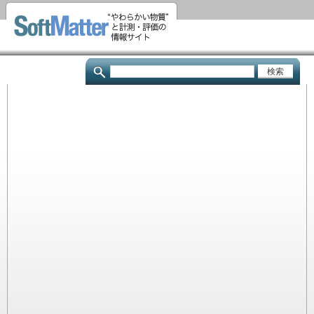
メ
イ
ン
コ
検
ン
索
テ
ン
ツ
に
移
動