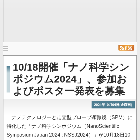
メ
イ
ホーム
ニュース
発行雑誌
リンク
10/18開催「ナノ科学シン
ン
ナ
ポジウム2024」、参加お
ビ
よびポスター発表を募集
ゲ
ー
シ
2024年10月04日(金曜日)
ョ
ナノテクノロジーと走査型プローブ顕微鏡（SPM）に
ン
特化した「ナノ科学シンポジウム（NanoScientific
Symposium Japan 2024 : NSSJ2024）」が10月18日10