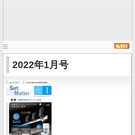
メ
イ
ホーム
ニュース
発行雑誌
リンク
2022年1月号
ン
ナ
ビ
ゲ
ー
シ
ョ
ン