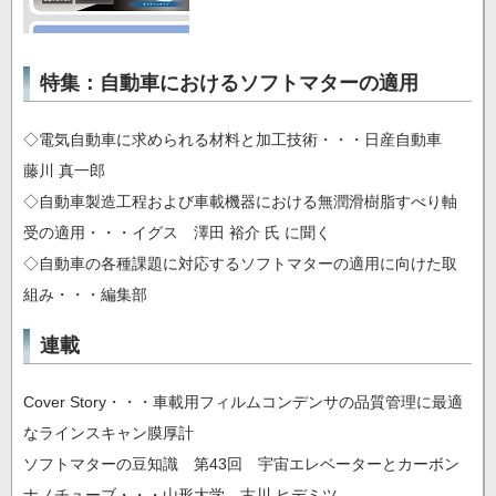
特集：自動車におけるソフトマターの適用
◇電気自動車に求められる材料と加工技術・・・日産自動車
藤川 真一郎
◇自動車製造工程および車載機器における無潤滑樹脂すべり軸
受の適用・・・イグス 澤田 裕介 氏 に聞く
◇自動車の各種課題に対応するソフトマターの適用に向けた取
組み・・・編集部
連載
Cover Story・・・車載用フィルムコンデンサの品質管理に最適
なラインスキャン膜厚計
ソフトマターの豆知識 第43回 宇宙エレベーターとカーボン
ナノチューブ・・・山形大学 古川 ヒデミツ