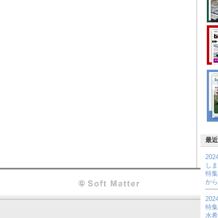
最近
20
しま
特集
から
20
特集
水希