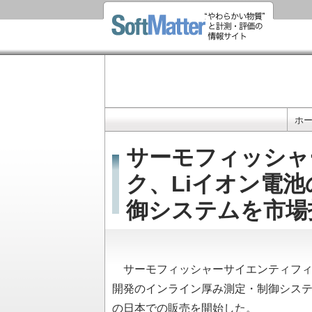
ホ
メ
イ
サーモフィッシャ
ン
ナ
ク、Liイオン電
ビ
御システムを市場
ゲ
ー
シ
ョ
サーモフィッシャーサイエンティフィッ
ン
開発のインライン厚み測定・制御システム「
の日本での販売を開始した。