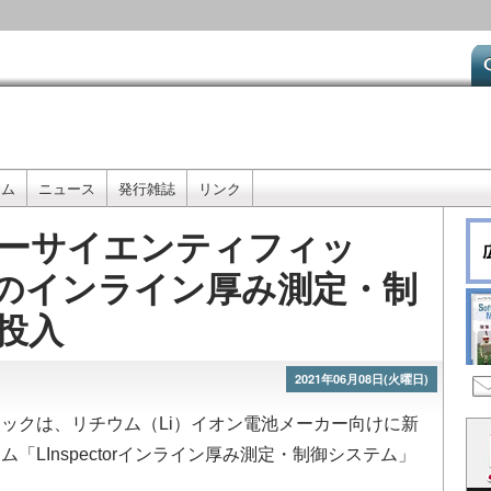
メ
イ
ン
コ
ン
テ
ン
ツ
ーム
ニュース
発行雑誌
リンク
に
移
ーサイエンティフィッ
動
池のインライン厚み測定・制
投入
2021年06月08日(火曜日)
クは、リチウム（Li）イオン電池メーカー向けに新
LInspectorインライン厚み測定・制御システム」