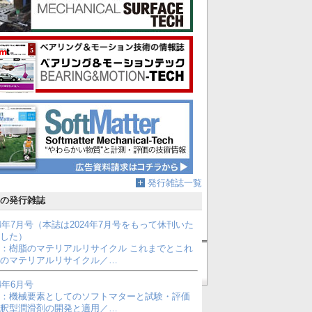
発行雑誌一覧
の発行雑誌
24年7月号（本誌は2024年7月号をもって休刊いた
した）
：樹脂のマテリアルリサイクル これまでとこれ
のマテリアルリサイクル／…
このサイトについて
24年6月号
：機械要素としてのソフトマターと試験・評価
釈型潤滑剤の開発と適用／…