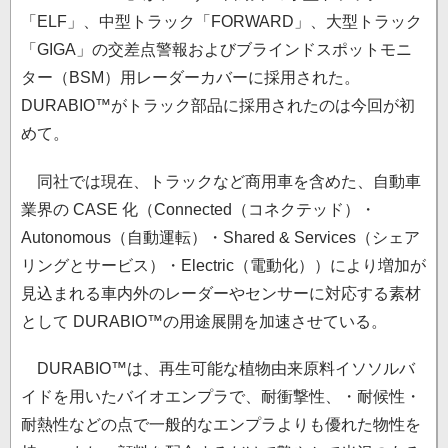
「ELF」、中型トラック「FORWARD」、大型トラック
「GIGA」の交差点警報およびブラインドスポットモニ
ター（BSM）用レーダーカバーに採用された。
DURABIO™がトラック部品に採用されたのは今回が初
めて。
同社では現在、トラックなど商用車を含めた、自動車
業界の CASE 化（Connected（コネクテッド）・
Autonomous（自動運転）・Shared & Services（シェア
リングとサービス）・Electric（電動化））により増加が
見込まれる車内外のレーダーやセンサーに対応する素材
として DURABIO™の用途展開を加速させている。
DURABIO™は、再生可能な植物由来原料イソソルバ
イドを用いたバイオエンプラで、耐衝撃性、・耐候性・
耐熱性などの点で一般的なエンプラよりも優れた物性を