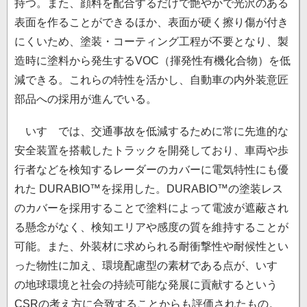
持つ。また、顔料を配合するだけで艶やかで光沢のある
表面を作ることができるほか、表面が硬く擦り傷が付き
にくいため、塗装・コーティング工程が不要となり、製
造時に塗料から発生するVOC（揮発性有機化合物）を低
減できる。これらの特性を活かし、自動車の内外装意匠
部品への採用が進んでいる。
いすゞでは、交通事故を低減するために常に先進的な
安全装置を搭載したトラックを開発しており、車両や歩
行者などを検知するレーダーのカバーに電気特性にも優
れた DURABIO™を採用した。DURABIO™の塗装レス
のカバーを採用することで塗料によって電波が遮蔽され
る懸念がなく、検知エリアや感度の質を維持することが
可能。また、外装材に求められる耐衝撃性や耐候性とい
った物性に加え、環境配慮型の素材である点が、いすゞ
の地球環境と社会の持続可能な発展に貢献するという
CSRの考え方に合致することからも評価されたもの。