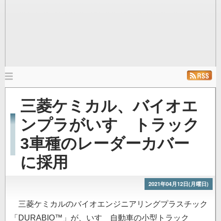
メ
イ
ホーム
ニュース
発行雑誌
リンク
三菱ケミカル、バイオエ
ン
ナ
ンプラがいすゞトラック
ビ
3車種のレーダーカバー
ゲ
ー
に採用
シ
ョ
2021年04月12日(月曜日)
ン
三菱ケミカルのバイオエンジニアリングプラスチック
「DURABIO™」が、いすゞ自動車の小型トラック