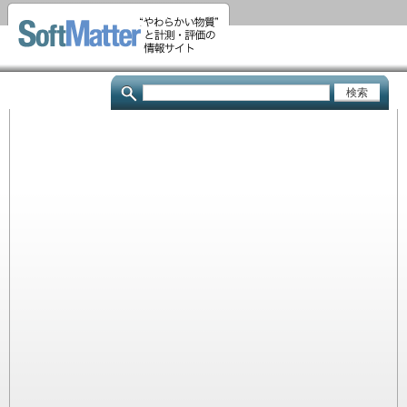
メ
イ
ン
コ
検
ン
索
テ
ン
ツ
に
移
動