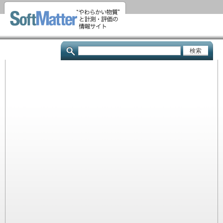
メ
イ
ン
コ
検
ン
索
テ
ン
ツ
に
移
動