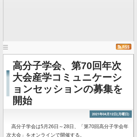
メ
イ
ホーム
ニュース
発行雑誌
リンク
高分子学会、第70回年次
ン
ナ
大会産学コミュニケーシ
ビ
ョンセッションの募集を
ゲ
ー
開始
シ
ョ
2021年04月12日(月曜日)
ン
高分子学会は5月26日～28日、「第70回高分子学会年
次大会」をオンラインで開催する。