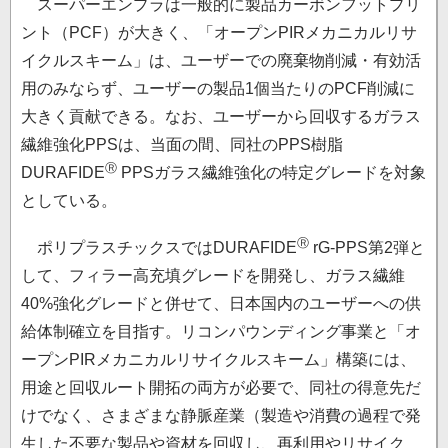
スーパーエンプラは一般的に製品カーボンフットプリ
ント（PCF）が大きく、「オープンPIRメカニカルリサ
イクルスキーム」は、ユーザーでの廃棄物削減・有効活
用のみならず、ユーザーの製品1個当たりのPCF削減に
大きく貢献できる。なお、ユーザーから回収するガラス
繊維強化PPSは、当面の間、同社のPPS樹脂
Ⓡ
DURAFIDE
PPSガラス繊維強化の特定グレードを対象
としている。
Ⓡ
ポリプラスチックスではDURAFIDE
rG-PPS第2弾と
して、フィラー高充填グレードを開発し、ガラス繊維
40%強化グレードと併せて、日本国内のユーザーへの供
給体制確立を目指す。リコンパウンディング事業と「オ
ープンPIRメカニカルリサイクルスキーム」構築には、
用途と回収ルート開拓の両方が必要で、同社の得意先だ
けでなく、さまざまな静脈産業（製造や消費の過程で発
生した不要な製品や資材を回収し、再利用やリサイク