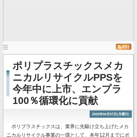
メ
イ
ホーム
ニュース
発行雑誌
リンク
ポリプラスチックスメカ
ン
ナ
ニカルリサイクルPPSを
ビ
今年中に上市、エンプラ
ゲ
ー
100％循環化に貢献
シ
ョ
2025年04月07日(月曜日)
ン
ポリプラスチックスは、業界に先駆け立ち上げたメカ
ニカルリサイクル事業の一環として、本年12月までにポ