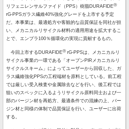
Ⓡ
リフェニレンサルファイド（PPS）樹脂DURAFIDE
rG-PPSガラス繊維40%強化グレードを上市する予定
だ。本事業は、最適処方や客観的な品質保証を同社が担
い、メカニカルリサイクル材料の適用用途を拡大するこ
とで、エンプラ100％循環化の実現に貢献するもの。
Ⓡ
今回上市するDURAFIDE
rG-PPSは、メカニカルリ
サイクル事業の一環である「オープンPIRメカニカルリ
サイクルスキーム」によってユーザーから回収した、ガ
ラス繊維強化PPSの工程端材を原料としている。前工程
では厳しい受入検査や金属除去などを行い、後工程では
狙いのスペックに入るようリサイクル原料同士および一
部のバージン材を再処方、最適条件での混練の上、バー
ジン材と同様の体制で品質保証を行い、ユーザーに出荷
する。