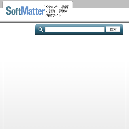
メ
イ
ン
コ
検
ン
索
テ
ン
ツ
に
移
動