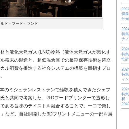
20
特集
分光
ールド・フード・ランド
20
特集
ナノ
20
と液化天然ガス (LNG)冷熱（液体天然ガスが気化す
特集
性計
ゲル粉末の製造と、超低温倉庫での長期保存技術を確立
シカル消費を推進する社会システムの構築を目指すプロ
20
特集
た。
ィン
20
日本のミシュランレストランで経験を積んできたシェフ
特集
氏と共同で考案した、３Dフードプリンターで造形し
析・
20
化である旨味のテイストを融合することで、一口で楽し
爆弾）」など、自社開発した3Dプリントメニューの一部を展