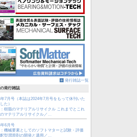
発行雑誌一覧
の発行雑誌
24年7月号（本誌は2024年7月号をもって休刊いた
した）
：樹脂のマテリアルリサイクル これまでとこれ
のマテリアルリサイクル／…
24年6月号
：機械要素としてのソフトマターと試験・評価
釈型潤滑剤の開発と適用／…