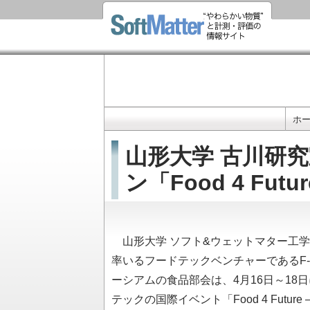
ホ
メ
イ
山形大学 古川研究
ン
ナ
ン「Food 4 Fut
ビ
ゲ
ー
山形大学 ソフト&ウェットマター工学
シ
ョ
率いるフードテックベンチャーであるF-
ン
ーシアムの食品部会は、4月16日～1
テックの国際イベント「Food 4 Future 