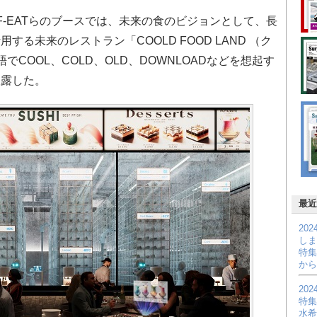
-EATらのブースでは、未来の食のビジョンとして、長
る未来のレストラン「COOLD FOOD LAND （ク
でCOOL、COLD、OLD、DOWNLOADなどを想起す
披露した。
最近
20
しま
特集
から
20
特集
水希