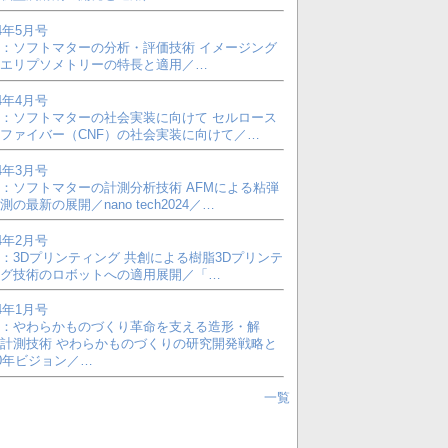
24年5月号
：ソフトマターの分析・評価技術 イメージング
エリプソメトリーの特長と適用／…
24年4月号
：ソフトマターの社会実装に向けて セルロース
ファイバー（CNF）の社会実装に向けて／…
24年3月号
：ソフトマターの計測分析技術 AFMによる粘弾
測の最新の展開／nano tech2024／…
24年2月号
：3Dプリンティング 共創による樹脂3Dプリンテ
グ技術のロボットへの適用展開／「…
24年1月号
：やわらかものづくり革命を支える造形・解
計測技術 やわらかものづくりの研究開発戦略と
40年ビジョン／…
一覧