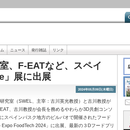
メ
イ
ン
コ
ン
テ
ン
ツ
ーム
ニュース
発行雑誌
リンク
に
移
室、F-EATなど、スペイ
動
ure」展に出展
2024年05月09日(木曜日)
研究室（SWEL、主宰：古川英光教授）と古川教授が
EAT、古川教授が会長を務めるやわらか3D共創コンソ
8日にスペインバスク地方のビルバオで開催されたフード
– Expo FoodTech 2024」に出展、最新の３Dフードプリ