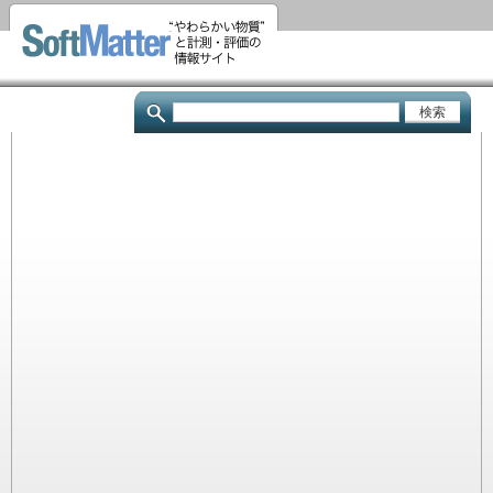
メ
イ
ン
コ
検
ン
索
テ
ン
ツ
に
移
動