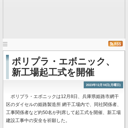
メ
イ
ホーム
ニュース
発行雑誌
リンク
ポリプラ・エボニック、
ン
ナ
新工場起工式を開催
ビ
ゲ
2023年12月18日(月曜日)
ー
シ
ポリプラ・エボニックは12月8日、兵庫県姫路市網干
ョ
区のダイセルの姫路製造所 網干工場内で、同社関係者、
ン
工事関係者など約50名が列席して起工式を開催、新工場
建設工事中の安全を祈願した。