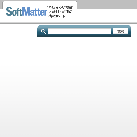
メ
イ
ン
コ
検
ン
索
テ
ン
ツ
に
移
動