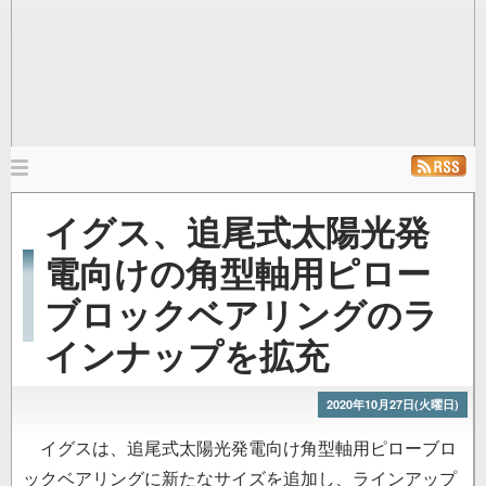
メ
イ
ホーム
ニュース
発行雑誌
リンク
イグス、追尾式太陽光発
ン
ナ
電向けの角型軸用ピロー
ビ
ブロックベアリングのラ
ゲ
ー
インナップを拡充
シ
ョ
2020年10月27日(火曜日)
ン
イグスは、追尾式太陽光発電向け角型軸用ピローブロ
ックベアリングに新たなサイズを追加し、ラインアップ