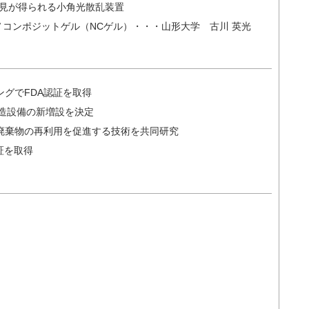
たな知見が得られる小角光散乱装置
ノコンポジットゲル（NCゲル）・・・山形大学 古川 英光
ングでFDA認証を取得
造設備の新増設を決定
廃棄物の再利用を促進する技術を共同研究
証を取得
）