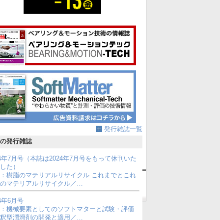
発行雑誌一覧
の発行雑誌
24年7月号（本誌は2024年7月号をもって休刊いた
した）
：樹脂のマテリアルリサイクル これまでとこれ
のマテリアルリサイクル／…
このサイトについて
24年6月号
：機械要素としてのソフトマターと試験・評価
釈型潤滑剤の開発と適用／…