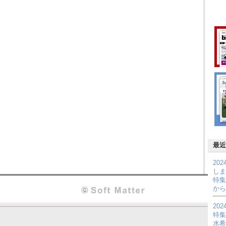
最近
20
しま
特集
から
20
特集
水希