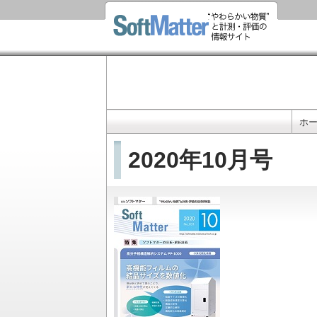
ホ
メ
イ
2020年10月号
ン
ナ
ビ
ゲ
ー
シ
ョ
ン