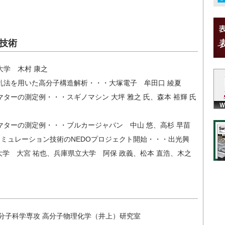
技術
学 木村 康之
乱法を用いた高分子構造解析・・・大塚電子 牟田口 綾夏
ターの測定例・・・スギノマシン 大坪 雅之 氏、森本 裕輝 氏
マターの測定例・・・ブルカージャパン 中山 悠、高杉 早苗
ミュレーション技術のNEDOプロジェクト開始・・・出光興
大学 大宮 祐也、兵庫県立大学 阿保 政義、松本 直浩、木之
科 高分子科学専攻 高分子物理化学（井上）研究室