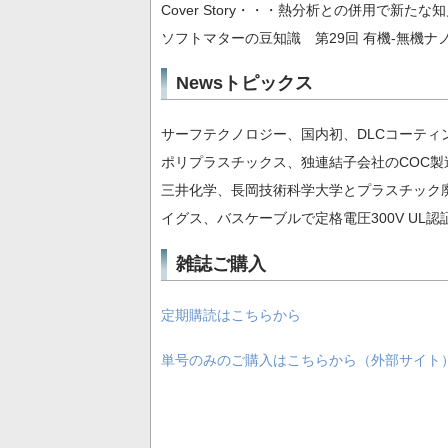
Cover Story・・・熱分析との併用で新
ソフトマターの豆知識 第29回 有機-無機ナ
Newsトピックス
サーフテクノロジー、国内初、DLCコーティ
ポリプラスチックス、独連結子会社のCOC製
三井化学、長岡技術科学大学とプラスチック
イグス、バスケーブルで定格電圧300V UL認
雑誌ご購入
定期購読はこちらから
単号のみのご購入はこちらから（外部サイト