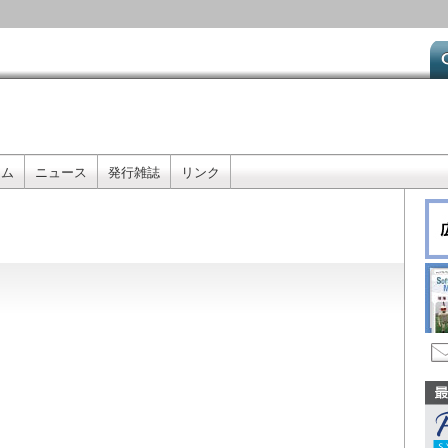
メ
イ
ン
コ
ン
テ
ン
ツ
ーム
ニュース
発行雑誌
リンク
に
移
動