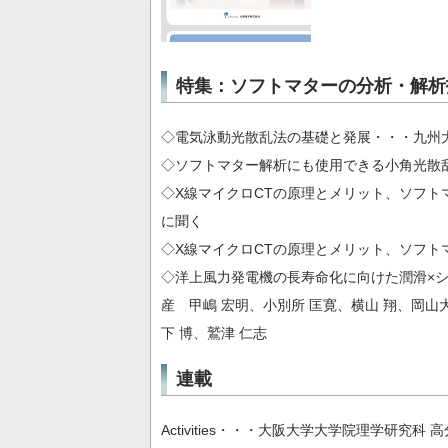
特集：ソフトマターの分析・解析
◇電気泳動光散乱法の基礎と発展・・・九州大
◇ソフトマター解析にも使用できる小角光散
◇X線マイクロCTの原理とメリット、ソフトマ
に聞く
◇X線マイクロCTの原理とメリット、ソフト
◇洋上風力発電機の長寿命化に向けた潤滑×シ
産 甲嶋 宏明、小別所 匡寛、横山 翔、岡山
下 博、鷲津 仁志
連載
Activities・・・大阪大学大学院理学研究