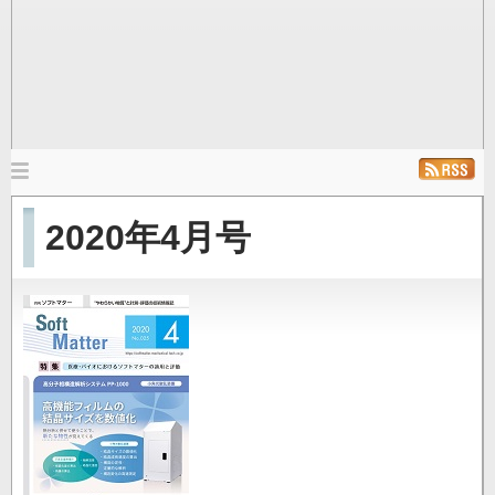
メ
イ
ホーム
ニュース
発行雑誌
リンク
2020年4月号
ン
ナ
ビ
ゲ
ー
シ
ョ
ン