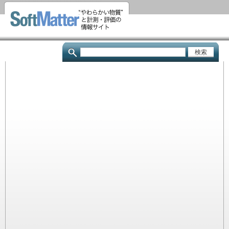
メ
イ
ン
コ
検
ン
索
テ
ン
ツ
に
移
動