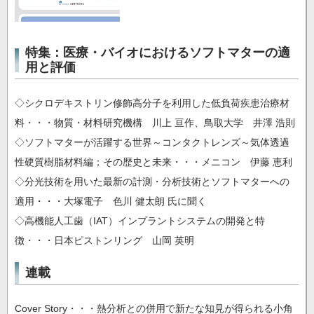
特集：医療・バイオにおけるソフトマターの適
用と評価
◇シクロデキストリン修飾高分子を利用した低負荷疾患治療材
料・・・物質・材料研究機構 川上 亘作、鳥取大学 井澤 浩則
◇ソフトマターが活躍する世界～コンタクトレンズ～気体透過
性硬質樹脂材料編；その歴史と未来・・・メニコン 伊藤 恵利
◇分光技術を用いた最新の計測・分析技術とソフトマターへの
適用・・・大塚電子 色川 健太朗 氏に聞く
◇高機能人工歯（IAT）インプラントシステムの開発と特
徴・・・日本ピストンリング 山岡 英明
連載
Cover Story・・・熱分析との併用で新たな知見が得られる小角