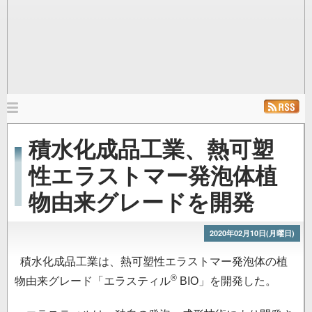
メ
イ
ホーム
ニュース
発行雑誌
リンク
積水化成品工業、熱可塑
ン
ナ
性エラストマー発泡体植
ビ
物由来グレードを開発
ゲ
ー
シ
2020年02月10日(月曜日)
ョ
積水化成品工業は、熱可塑性エラストマー発泡体の植
ン
®
物由来グレード「エラスティル
BIO」を開発した。