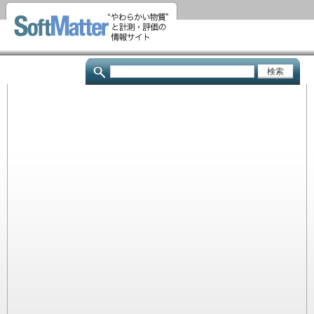
メ
イ
ン
コ
検
ン
索
テ
ン
ツ
に
移
動