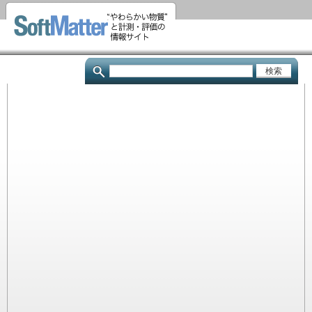
メ
イ
ン
コ
検
ン
索
テ
ン
ツ
に
移
動