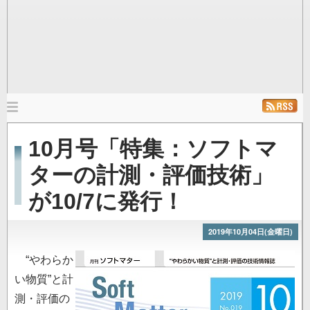
メ
イ
ホーム
ニュース
発行雑誌
リンク
10月号「特集：ソフトマ
ン
ナ
ターの計測・評価技術」
ビ
が10/7に発行！
ゲ
ー
シ
2019年10月04日(金曜日)
ョ
“やわらか
ン
い物質”と計
測・評価の