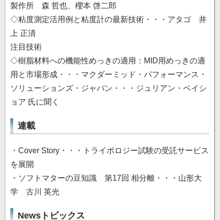
製作所 森 哲也、櫻本 啓二郎
◇粘度測定活用例と粘度計の最新技術・・・アタゴ 井
上 正清
注目技術
◇樹脂材料への機能性めっきの適用：MID用めっきの適
用と市場形成・・・マクダーミッド・パフォーマンス・
ソリューションズ・ジャパン・・・ジュリアン・ベイシ
ョア 氏に聞く
連載
・Cover Story・・・トライボロジー試験の受託サービス
を展開
・ソフトマターの豆知識 第17回 相分離・・・山形大
学 古川 英光
Newsトピックス