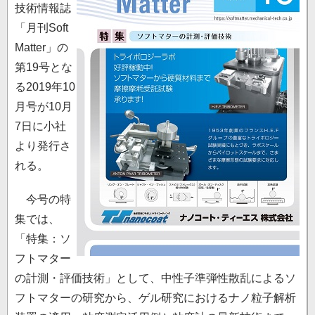
技術情報誌
「月刊Soft
Matter」の
第19号とな
る2019年10
月号が10月
7日に小社
より発行さ
れる。
今号の特
集では、
「特集：ソ
フトマター
の計測・評価技術」として、中性子準弾性散乱によるソ
フトマターの研究から、ゲル研究におけるナノ粒子解析